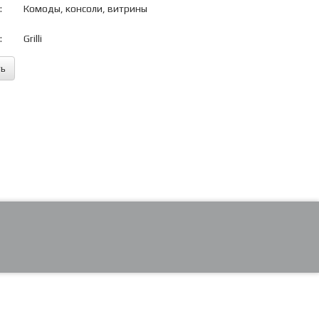
:
Комоды, консоли, витрины
:
Grilli
ть