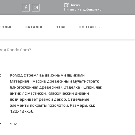
Заказ
Ничего не добавлено
ФОЛИО
КАТАЛОГ
О НАС
КОНТАКТЫ
мод Rondo Com?
:
Комод с тремя выдвижными ящиками.
Материал - массив древесины и мультистрато
(многослойная древесина). Отделка - шпон, лак
антик / с мастикой. Классический дизайн
подчеркивает резной декор. Отдельные
элементы покрыты позолотой. Размеры, см:
120х127х56.
:
932