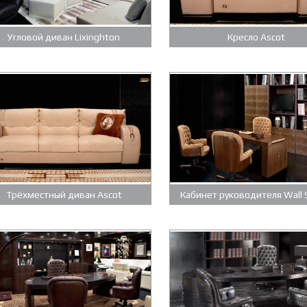
Угловой диван Lixinghton
Кресло Ascot
Трёхместный диван Ascot
Кабинет руководителя Wall 