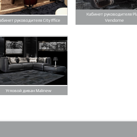
Кабинет руководителя Pl
абинет руководителя City Iffice
Vendome
Угловой диван Malinew