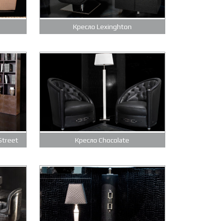
Кресло Lexinghton
Street
Кресло Chocolate