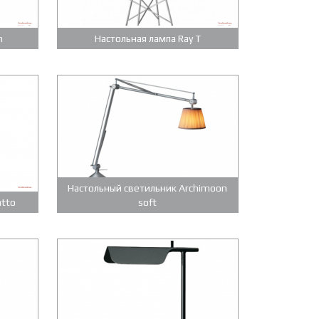
n
Настольная лампа Ray T
Настольный светильник Archimoon
atto
soft