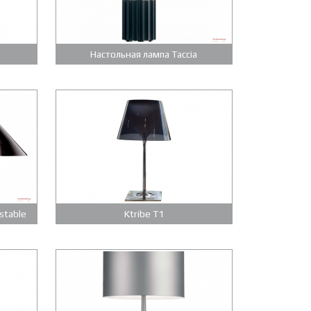
Настольная лампа Taccia
stable
Ktribe T1