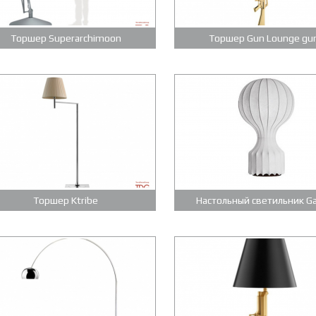
Торшер Superarchimoon
Торшер Gun Lounge gu
Торшер Ktribe
Настольный светильник G