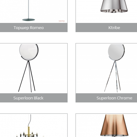
Торшер Romeo
Ktribe
Superloon Black
Superloon Chrome