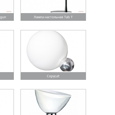
 gun
Лампа настольная Tab T
Copycat