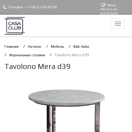
Заказ
Телефон :
+7 (962) 234-90-90
Ничего не
добавлено
Главная
Каталог
Мебель
B&b italia
Tavolono Mera d39
Журнальные столики
Tavolono Mera d39