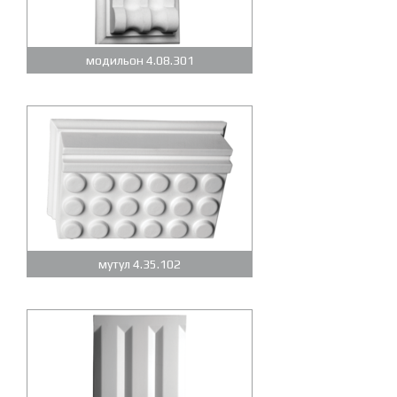
модильон 4.08.301
мутул 4.35.102