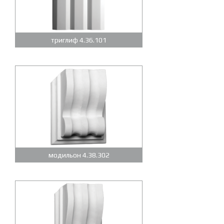
триглиф 4.36.101
модильон 4.38.302